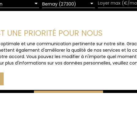
n
Bernay (27300)
EST UNE PRIORITÉ POUR NOUS
e mes données personnelles conformément au RGPD. Si vous ne
e par voie téléphonique, vous pouvez vous inscrire gratuiteme
ce optimale et une communication pertinente sur notre site. Gr
e, prévu par l'article L223-1 du code de la consommation, sur
ettent également d'améliorer la qualité de nos services et la con
 courrier adressé à :
tre accord. Vous pouvez les modifier à n'importe quel moment via
r plus d'informations sur vos données personnelles, veuillez co
loctel, CS 61311, 41013 BLOIS CEDEX.
 traitement de vos données personnelles, veuillez consulter no
Recevoir des annonces