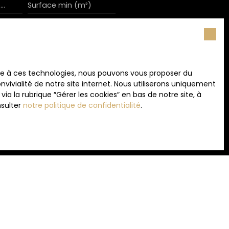
Loyer max (€/mois)
Surface min (m²)
 souhaitez pas faire l'objet
nt sur la liste d'opposition
ace à ces technologies, nous pouvons vous proposer du
 le site Internet
vivialité de notre site internet. Nous utiliserons uniquement
 la rubrique ″Gérer les cookies″ en bas de notre site, à
nsulter
notre politique de confidentialité
.
tre
politique de confidentialité
.