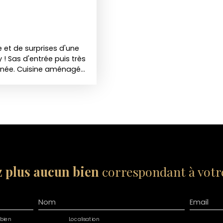
 et de surprises d'une
! Sas d'entrée puis très
née. Cuisine aménagée,
 : deux belles chambres
(possibilité grande suite
lleuse chambre très
œur du centre-ville
ation qui aura tout pour
gare. Loyer : 850,00 €
l et état des lieux : 737
énergétiques : entre 2
es risques auxquels ce
 plus aucun bien
correspondant à votre
risques : www.
Nom
Email
bien
Localisation