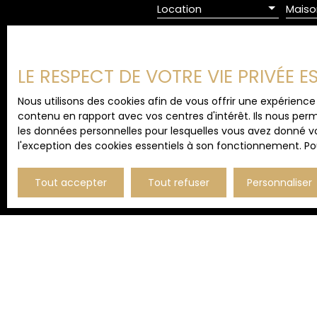
Location
Maiso
Pièces min
LE RESPECT DE VOTRE VIE PRIVÉE 
J'accepte le traitement d
de prospection commercial
Nous utilisons des cookies afin de vous offrir une expérien
au démarchage téléphoniqu
contenu en rapport avec vos centres d'intérêt. Ils nous perm
www.bloctel.gouv.fr ou par
les données personnelles pour lesquelles vous avez donné vo
l'exception des cookies essentiels à son fonctionnement. Pou
Société Worldline, Service B
Pour en savoir plus sur le
Tout accepter
Tout refuser
Personnaliser