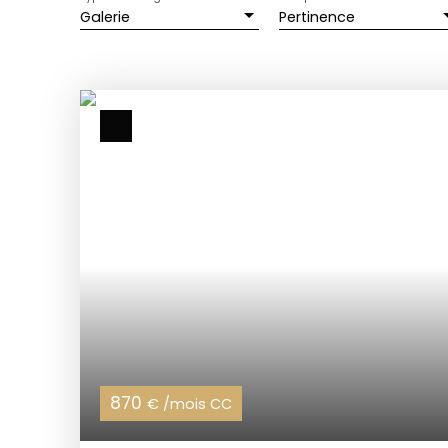
Galerie
Pertinence
870
€ /mois CC