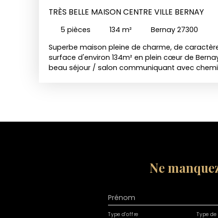
TRÈS BELLE MAISON CENTRE VILLE BERNAY
5
pièces
134
m²
Bernay 27300
Superbe maison pleine de charme, de caractère
surface d'environ 134m² en plein cœur de Bernay 
beau séjour / salon communiquant avec chemi
buanderie, WC séparés et cellier. Premier étage
avec placards, une salle de bain avec toilettes 
parentale), petit bureau. Dernier étage : mervei
spacieuse et lumineuse, petit bureau. En plein c
historique de Bernay, c'est un bien rare à la loc
vous plaire. A deux pas des commerces et de la 
mensuel Charges: 20,00 € Frais établissement bai
€ DPE : E ; GES : E Montant estimé des dépenses 
260 € et 3 100. 00 € / an. Les informations sur l
Ne manquez
bien est exposé sont disponibles sur le site Géo
georisques. gouv. fr.
Prénom
Type d'offre
Type de 