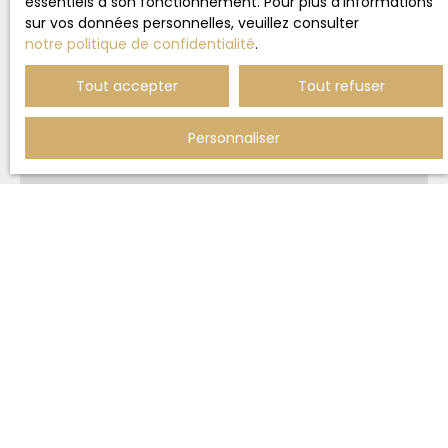
essentiels à son fonctionnement. Pour plus d'informations
bien
sur vos données personnelles, veuillez consulter
en location ?
notre politique de confidentialité
.
Contactez-nous
Tout accepter
Tout refuser
Personnaliser
+33 2 77 09 66 63
9 rue Abbatiale
27300 Bernay
Prénom
Nom