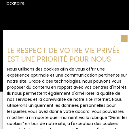
locataire.
ÉTAT DES LIEUX
LE RESPECT DE VOTRE VIE PRIVÉE
Nous réalisons un état des lieux détaillé à l’entrée dans
EST UNE PRIORITÉ POUR NOUS
les lieux. Ce document précis permet de préserver votre
patrimoine et d’éviter les litiges futurs.
Nous utilisons des cookies afin de vous offrir une
expérience optimale et une communication pertinente sur
notre site. Grace à ces technologies, nous pouvons vous
proposer du contenu en rapport avec vos centres d'intérêt.
Ils nous permettent également d'améliorer la qualité de
nos services et la convivialité de notre site internet. Nous
utiliserons uniquement les données personnelles pour
lesquelles vous avez donné votre accord. Vous pouvez les
modifier à n'importe quel moment via la rubrique ″Gérer les
Vous souhaitez mettre votre
cookies″ en bas de notre site, à l'exception des cookies